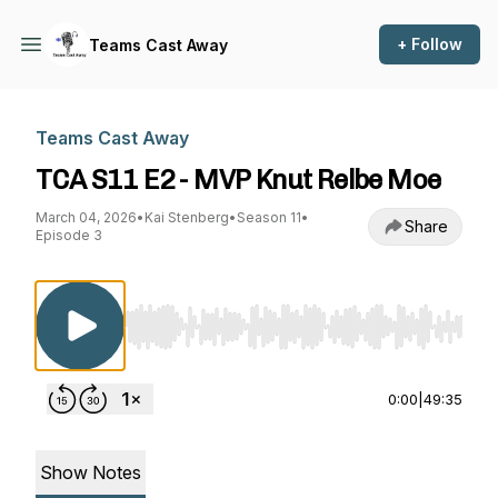
+ Follow
Teams Cast Away
Teams Cast Away
TCA S11 E2 - MVP Knut Relbe Moe
March 04, 2026
•
Kai Stenberg
•
Season 11
•
Share
Episode 3
Use Left/Right to seek, Home/End to jump to st
0:00
|
49:35
Show Notes