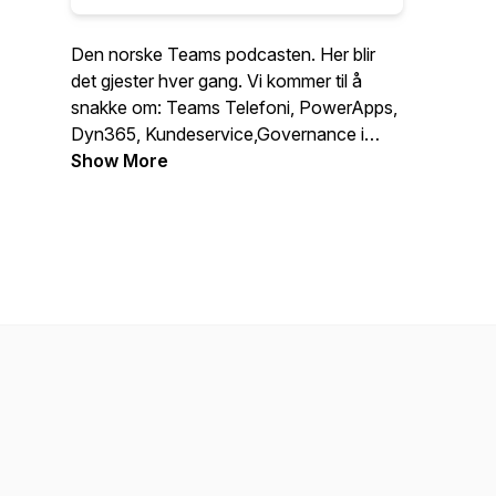
Den norske Teams podcasten. Her blir
det gjester hver gang. Vi kommer til å
snakke om: Teams Telefoni, PowerApps,
Dyn365, Kundeservice,Governance i
Teams, Nyheter, Effektivisering, Migrering
Show More
til Teams, Sertifiseringer, viktigheten å
velge en partner som kan hjelpe deg. Så
håper jeg du liker den og vil du være gjest
ja så send meg en mail på
podcast@teamscastaway.no