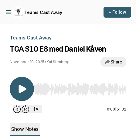
+ Follow
Teams Cast Away
Teams Cast Away
TCA S10 E8 med Daniel Kåven
Share
November 10, 2025
•
Kai Stenberg
Use Left/Right to seek, Home/End to jump to st
0:00
|
51:32
Show Notes