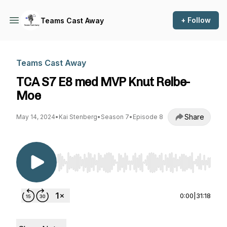
+ Follow
Teams Cast Away
Teams Cast Away
TCA S7 E8 med MVP Knut Relbe-
Moe
Share
May 14, 2024
•
Kai Stenberg
•
Season 7
•
Episode 8
Use Left/Right to seek, Home/End to jump to st
0:00
|
31:18