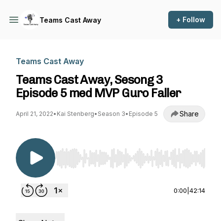
+ Follow
Teams Cast Away
Teams Cast Away
Teams Cast Away, Sesong 3
Episode 5 med MVP Guro Faller
Share
April 21, 2022
•
Kai Stenberg
•
Season 3
•
Episode 5
Use Left/Right to seek, Home/End to jump to st
0:00
|
42:14