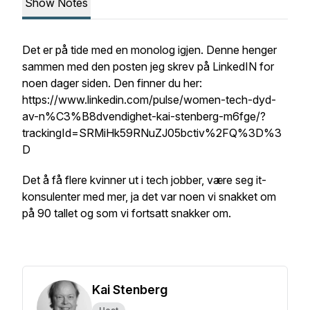
Show Notes
Det er på tide med en monolog igjen. Denne henger
sammen med den posten jeg skrev på LinkedIN for
noen dager siden. Den finner du her:
https://www.linkedin.com/pulse/women-tech-dyd-
av-n%C3%B8dvendighet-kai-stenberg-m6fge/?
trackingId=SRMiHk59RNuZJ05bctiv%2FQ%3D%3
D
Det å få flere kvinner ut i tech jobber, være seg it-
konsulenter med mer, ja det var noen vi snakket om
på 90 tallet og som vi fortsatt snakker om.
Kai Stenberg