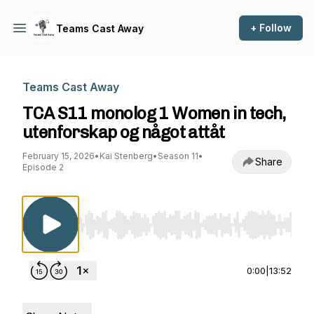
+ Follow
Teams Cast Away
Teams Cast Away
TCA S11 monolog 1 Women in tech,
utenforskap og något attåt
February 15, 2026
•
Kai Stenberg
•
Season 11
•
Share
Episode 2
Use Left/Right to seek, Home/End to jump to st
0:00
|
13:52